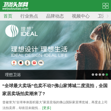
首页
行业热点
品牌动态
视频中心
卫浴品
理想卫浴
“全球最大卖场”也卖不动?佛山家博城二度流拍，全国
家居卖场拍卖潮来了?
曾被誉为“全球单体面积最大”家居卖场的佛山国际家居博览城，再度走上司
[更多]
法拍卖席，却依旧未能找...