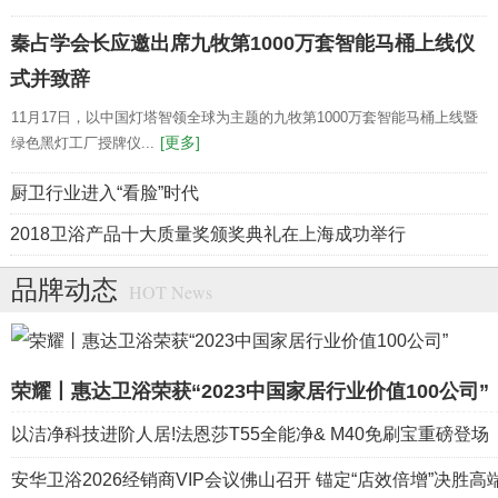
秦占学会长应邀出席九牧第1000万套智能马桶上线仪
式并致辞
11月17日，以中国灯塔智领全球为主题的九牧第1000万套智能马桶上线暨
[更多]
绿色黑灯工厂授牌仪...
厨卫行业进入“看脸”时代
2018卫浴产品十大质量奖颁奖典礼在上海成功举行
品牌动态
HOT News
荣耀丨惠达卫浴荣获“2023中国家居行业价值100公司”
以洁净科技进阶人居!法恩莎T55全能净& M40免刷宝重磅登场
安华卫浴2026经销商VIP会议佛山召开 锚定“店效倍增”决胜