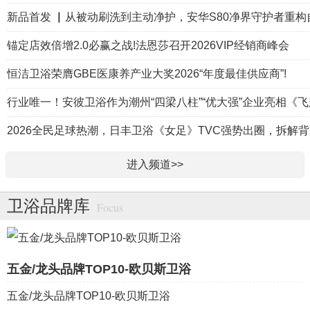
新品首发 ▏从被动刷洗到主动净护，安华S80净界守护者重构
锚定店效倍增2.0必赢之战!法恩莎召开2026VIP经销商峰会
恒洁卫浴荣膺GBE医康养产业大奖2026“年度最佳供应商”!
行业唯一！安彼卫浴作为潮州“四梁八柱”“优大强”企业亮相《飞
2026全民足球热潮，日丰卫浴《女足》TVC强势出圈，拆解
进入频道>>
卫浴品牌库
Focus
五金/龙头品牌TOP10-欧贝斯卫浴
五金/龙头品牌TOP10-欧贝斯卫浴