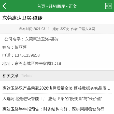
首页
•
经销商库
• 正文
东莞惠达卫浴-磁砖
发布时间:
2021-03-11
浏览: 327次 作者:卫浴头条网
公司名字：东莞惠达卫浴-磁砖
姓名：彭丽萍
电话：13751339658
地址：东莞南城区未来家园1D18
Related
相关文章
惠达卫浴双产品荣获2026沸腾质量金奖 硬核数据夯实品质标杆
入选河北先进级智能工厂 惠达卫浴的“慢变量”与“长价值”
惠达卫浴半年报预告：财务结构向好，深耕周期稳健前行