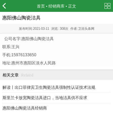
首页
•
经销商库
• 正文
惠阳佛山陶瓷洁具
发布时间:
2021-03-11
浏览: 308次 作者:卫浴头条网
公司名字:惠阳佛山陶瓷洁具
联系:王兴
手机:15976133650
地址:惠州市惠阳区淡水人民路
Related
相关文章
解读丨出口菲律宾卫生陶瓷洁具强制性认证技术法规
斯里兰卡放宽陶瓷洁具进口，当地洁具供不应求
惠阳佛山陶瓷洁具经销商