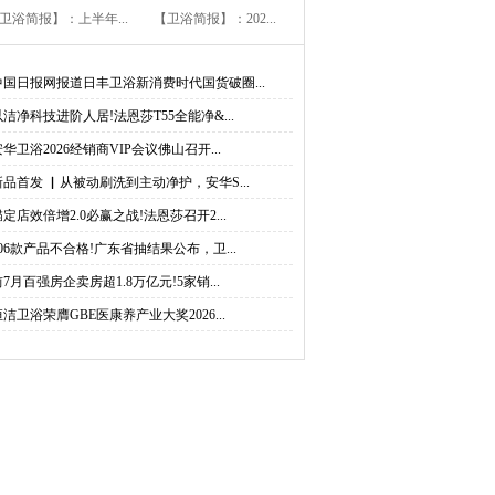
卫浴简报】：上半年...
【卫浴简报】：202...
中国日报网报道日丰卫浴新消费时代国货破圈...
以洁净科技进阶人居!法恩莎T55全能净&...
安华卫浴2026经销商VIP会议佛山召开...
新品首发 ▏从被动刷洗到主动净护，安华S...
锚定店效倍增2.0必赢之战!法恩莎召开2...
206款产品不合格!广东省抽结果公布，卫...
前7月百强房企卖房超1.8万亿元!5家销...
恒洁卫浴荣膺GBE医康养产业大奖2026...