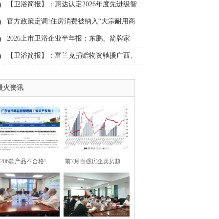
（试行）》
【卫浴简报】：惠达认定2026年度先进级智
能工厂、鹰卫浴、日丰……
官方政策定调!住房消费被纳入“大宗耐用商
品”首位
2026上市卫浴企业半年报：东鹏、箭牌家
居、惠达、帝欧……
【卫浴简报】：富兰克捐赠物资驰援广西、
松霖科技上半年净利预增50%至98%、玫瑰
最火资讯
岛、COSO、科勒、松下......
206款产品不合格!...
前7月百强房企卖房超...