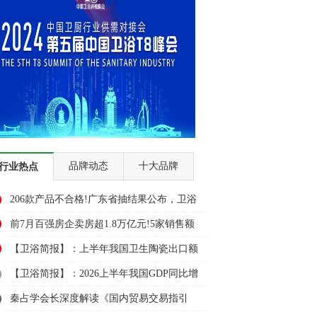
品牌动态
十大品牌
行业热点
206款产品不合格!广东省抽结果公布，卫浴
多品类上榜
前7月百强房企卖房超1.8万亿元!5家销售额
超千亿元
【卫浴简报】：上半年我国卫生陶瓷出口额
大幅下降3成、悍高、大白......
【卫浴简报】：2026上半年我国GDP同比增
长4.7%！安华、埃飞灵...
秦占学会长深度解读《国内贸易交易指引