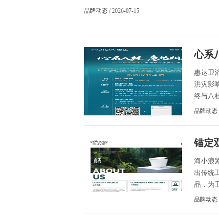
品牌动态
/ 2026-07-15
心系八
惠达卫
洪灾影
终与八桂
品牌动态
锚定
海小浪
出传统
品，为卫
品牌动态