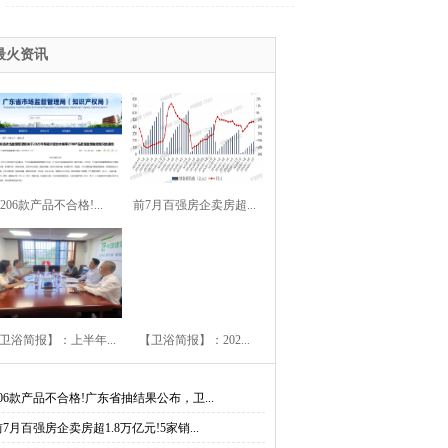
松霖科技上半年净利预增50%至98%、玫瑰
最火资讯
岛、COSO、科勒、松下......
206款产品不合格!...
前7月百强房企卖房超...
卫浴简报】：上半年...
【卫浴简报】：202...
206款产品不合格!广东省抽结果公布，卫...
前7月百强房企卖房超1.8万亿元!5家销...