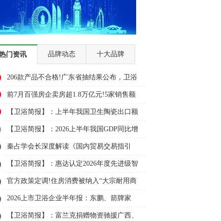
品牌动态
十大品牌
热门资讯
206款产品不合格!广东省抽结果公布，卫浴
多品类上榜
前7月百强房企卖房超1.8万亿元!5家销售额
超千亿元
【卫浴简报】：上半年我国卫生陶瓷出口额
大幅下降3成、悍高、大白......
【卫浴简报】：2026上半年我国GDP同比增
长4.7%！安华、埃飞灵...
秦占学会长深度解读《国内贸易交易指引
（试行）》
【卫浴简报】：惠达认定2026年度先进级智
能工厂、鹰卫浴、日丰……
官方政策定调!住房消费被纳入“大宗耐用商
品”首位
2026上市卫浴企业半年报：东鹏、箭牌家
居、惠达、帝欧……
【卫浴简报】：富兰克捐赠物资驰援广西、