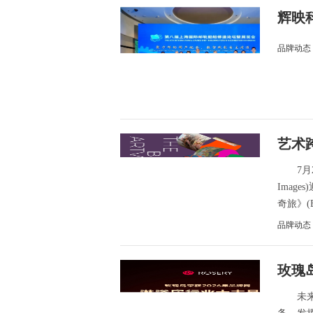
辉映
品牌动态
艺术跨
7月2日
Imag
奇旅》(Br
品牌动态
玫瑰岛
​ 未