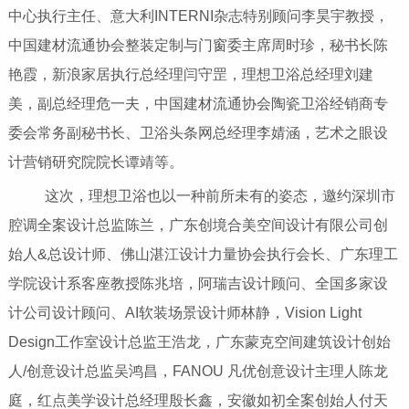
中心执行主任、意大利INTERNI杂志特别顾问李昊宇教授，
中国建材流通协会整装定制与门窗委主席周时珍，秘书长陈
艳霞，新浪家居执行总经理闫守罡，理想卫浴总经理刘建
美，副总经理危一夫，中国建材流通协会陶瓷卫浴经销商专
委会常务副秘书长、卫浴头条网总经理李婧涵，艺术之眼设
计营销研究院院长谭靖等。
这次，理想卫浴也以一种前所未有的姿态，邀约深圳市
腔调全案设计总监陈兰，广东创境合美空间设计有限公司创
始人&总设计师、佛山湛江设计力量协会执行会长、广东理工
学院设计系客座教授陈兆培，阿瑞吉设计顾问、全国多家设
计公司设计顾问、AI软装场景设计师林静，Vision Light
Design工作室设计总监王浩龙，广东蒙克空间建筑设计创始
人/创意设计总监吴鸿昌，FANOU 凡优创意设计主理人陈龙
庭，红点美学设计总经理殷长鑫，安徽如初全案创始人付天