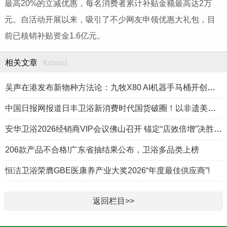
最高20%的立减优惠，每名消费者累计补贴金额最高达2万
元。自活动开展以来，吸引了不少网友申领优惠大礼包，目
前已核销补贴资金1.6亿元。
Related
相关文章
吴声在港发布新物种方法论：九牧X80 AI机器手马桶开创卫浴新时代
中国日报网报道日丰卫浴新消费时代国货破圈！以非遗美学重构居家生活方式
安华卫浴2026经销商VIP会议佛山召开 锚定“店效倍增”决胜高端卫浴新赛道
206款产品不合格!广东省抽结果公布，卫浴多品类上榜
恒洁卫浴荣膺GBE医康养产业大奖2026“年度最佳供应商”!
返回栏目>>