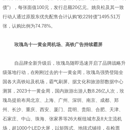
债”），每张面值100元，发行总额20亿元。姚良松及其一致
行动人通过原股东优先配售合计认购“欧22转债”1495.51万
张，认购比例为74.78%。
玫瑰岛十一黄金周机场、高铁广告持续霸屏
自品牌全新升级后，玫瑰岛随即迅速开启了品牌战略升
级落地行动，在刚刚过去的十一黄金周，玫瑰岛强势登陆全
国各大高铁站及机场，霸气刷屏。据文化和旅游部数据中心
测算，2023十一黄金周，国内旅游出游人数8.26亿人次，玫
瑰岛提前布局北京、上海、广州、深圳、南京、成都、郑
州、长沙、重庆、西安、厦门、昆明、贵阳、合肥、天津、
石家庄、中山、珠海、张家界等26大枢纽城市及8大主流机
场，超1000个LED大屏，以矩阵式、地毯式铺排，在检票