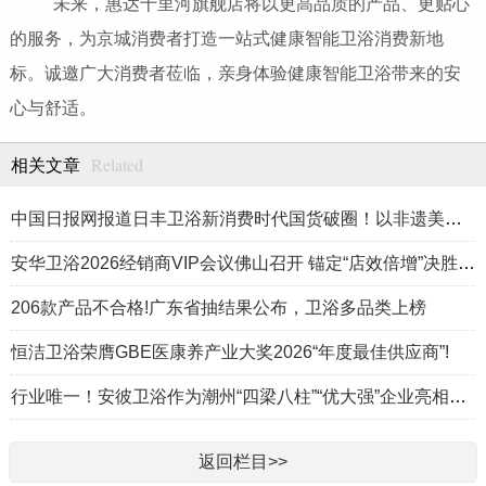
未来，惠达十里河旗舰店将以更高品质的产品、更贴心
的服务，为京城消费者打造一站式健康智能卫浴消费新地
标。诚邀广大消费者莅临，亲身体验健康智能卫浴带来的安
心与舒适。
Related
相关文章
中国日报网报道日丰卫浴新消费时代国货破圈！以非遗美学重构居家生活方式
安华卫浴2026经销商VIP会议佛山召开 锚定“店效倍增”决胜高端卫浴新赛道
206款产品不合格!广东省抽结果公布，卫浴多品类上榜
恒洁卫浴荣膺GBE医康养产业大奖2026“年度最佳供应商”!
行业唯一！安彼卫浴作为潮州“四梁八柱”“优大强”企业亮相《飞越广东·产业脊梁》
返回栏目>>