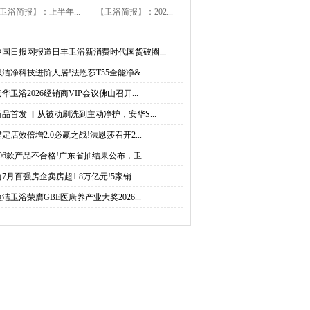
卫浴简报】：上半年...
【卫浴简报】：202...
中国日报网报道日丰卫浴新消费时代国货破圈...
以洁净科技进阶人居!法恩莎T55全能净&...
安华卫浴2026经销商VIP会议佛山召开...
新品首发 ▏从被动刷洗到主动净护，安华S...
锚定店效倍增2.0必赢之战!法恩莎召开2...
206款产品不合格!广东省抽结果公布，卫...
前7月百强房企卖房超1.8万亿元!5家销...
恒洁卫浴荣膺GBE医康养产业大奖2026...