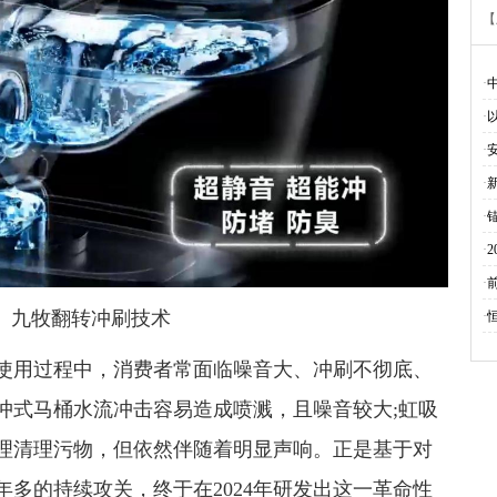
【
·
·
·
·
·
·
·
牧翻转冲刷技术
·
用过程中，消费者常面临噪音大、冲刷不彻底、
冲式马桶水流冲击容易造成喷溅，且噪音较大;虹吸
理清理污物，但依然伴随着明显声响。正是基于对
多的持续攻关，终于在2024年研发出这一革命性