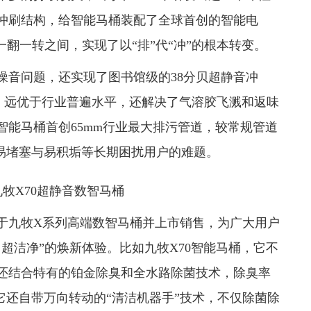
冲刷结构，给智能马桶装配了全球首创的智能电
一翻一转之间，实现了以“排”代“冲”的根本转变。
音问题，还实现了图书馆级的38分贝超静音冲
证，远优于行业普遍水平，还解决了气溶胶飞溅和返味
智能马桶首创65mm行业最大排污管道，较常规管道
、易堵塞与易积垢等长期困扰用户的难题。
X70超静音数智马桶
九牧X系列高端数智马桶并上市销售，为广大用户
超洁净”的焕新体验。比如九牧X70智能马桶，它不
还结合特有的铂金除臭和全水路除菌技术，除臭率
它还自带万向转动的“清洁机器手”技术，不仅除菌除