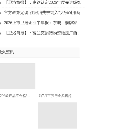
（试行）》
【卫浴简报】：惠达认定2026年度先进级智
能工厂、鹰卫浴、日丰……
官方政策定调!住房消费被纳入“大宗耐用商
品”首位
2026上市卫浴企业半年报：东鹏、箭牌家
居、惠达、帝欧……
【卫浴简报】：富兰克捐赠物资驰援广西、
松霖科技上半年净利预增50%至98%、玫瑰
最火资讯
岛、COSO、科勒、松下......
206款产品不合格!...
前7月百强房企卖房超...