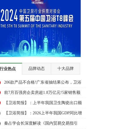
品牌动态
十大品牌
行业热点
206款产品不合格!广东省抽结果公布，卫浴
多品类上榜
前7月百强房企卖房超1.8万亿元!5家销售额
超千亿元
【卫浴简报】：上半年我国卫生陶瓷出口额
大幅下降3成、悍高、大白......
【卫浴简报】：2026上半年我国GDP同比增
长4.7%！安华、埃飞灵...
秦占学会长深度解读《国内贸易交易指引