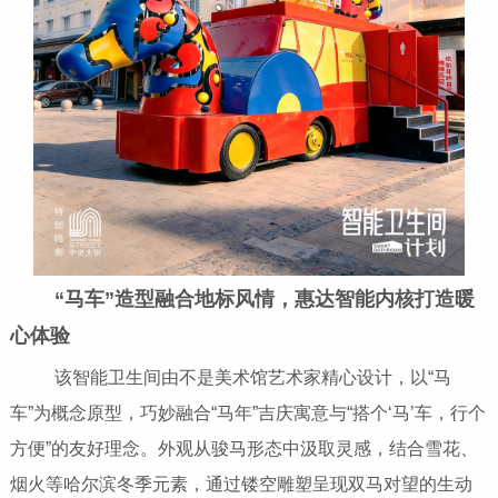
“马车”造型融合地标风情，惠达智能内核打造暖
心体验
该智能卫生间由不是美术馆艺术家精心设计，以“马
车”为概念原型，巧妙融合“马年”吉庆寓意与“搭个‘马’车，行个
方便”的友好理念。外观从骏马形态中汲取灵感，结合雪花、
烟火等哈尔滨冬季元素，通过镂空雕塑呈现双马对望的生动