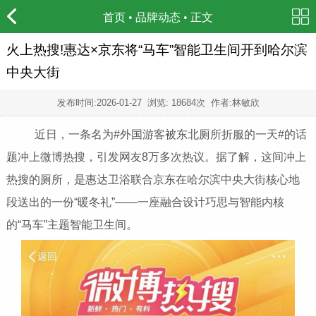
首页
•
品牌动态
• 正文
火上热搜!惠达×京东将“马车”智能卫生间开到哈尔滨
中央大街
发布时间:
2026-01-27
浏览: 18684次 作者:林敏欣
近日，一条名为#外国游客被东北厕所折服的一天#的话
题冲上微博热搜，引发网友8万多次热议。据了解，这间冲上
热搜的厕所，是惠达卫浴联合京东在哈尔滨中央大街核心地
段送出的一份“暖冬礼”——一座融合设计巧思与智能内核
的“马车”主题智能卫生间。