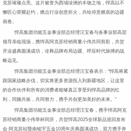
克苏璀璨点亮。这片被誉为西域绿洲的丰饶之地，悍高以不
懈匠心荣耀赴约，燃点行业创意炬火，共绘诗意栖居的边疆
画卷。
悍高集团功能五金事业部总经理汪宝春与各事业部高层
领导亲临现场，携悍高阿克苏经销商董小伟共同剪彩，共贺
开业盛典圆满成功，诠释品牌布局边疆、呼应时代脉搏的战
略远见。
悍高集团功能五金事业部总经理汪宝春表示：“悍高将紧
跟国家战略步伐，切实将更多资源投入到新疆地区，让这里
的合作伙伴和所有的消费者能够真正享受到悍高品牌的红
利，同频共振，共同努力，携手共创更加美好的未来。”
悍高集团功能五金事业部总经理汪宝春，携手悍高阿克
苏经销商董小伟举杯同庆，共贺悍高2025全球新品巡回发布
会·阿克苏站暨南铭宇五金10周年庆典圆满成功，双方携手奔