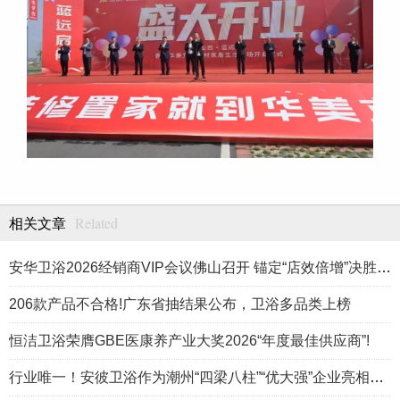
Related
相关文章
安华卫浴2026经销商VIP会议佛山召开 锚定“店效倍增”决胜高端卫浴新赛道
206款产品不合格!广东省抽结果公布，卫浴多品类上榜
恒洁卫浴荣膺GBE医康养产业大奖2026“年度最佳供应商”!
行业唯一！安彼卫浴作为潮州“四梁八柱”“优大强”企业亮相《飞越广东·产业脊梁》