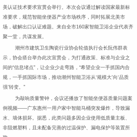
美认证技术要求宣贯会举行。本次会议通过解读国家最新标
准要求，规范智能坐便器产业市场秩序，同时拓展北美市
场，破解出口认证难题。来自全市160家智能卫浴企业代表齐
聚一堂，共谋发展。
潮州市建筑卫生陶瓷行业协会轮值执行会长阮伟群表
示，协会搭台举办此次宣贯会，为打通政策、标准与企业之
间的“信息堵点”，让企业少走弯路，“希望企业一手抓国内合
规，一手抓国际市场，推动潮州智能卫浴从‘规模大’向‘品质
强’转变。”
为敲响质量警钟，会议还播放了智能坐便器质量问题案
例视频——广东惠州一用户家中智能马桶突发爆炸，导致漏
水、墙体损坏。据悉，此类问题多因企业使用低质量主板、
非阻燃塑料，且未配备完善的过温保护、漏电保护等装置所