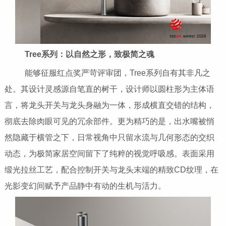
Tree系列：以自然之形，致极简之魂
能够征服红点奖严苛评审团，Tree系列自有其非凡之
处。其设计灵感源自笔直的树干，设计师以圆柱形为主体语
言，将龙头开关与龙头身融为一体，形成横直交错的结构，
彻底去除肉眼可见的冗余部件。更为精巧的是，出水嘴被悄
然隐藏于横管之下，日常视角中只留水流与几何形态的交织
动态，为极简家居空间留下了纯粹的视觉呼吸感。表面采用
缎光拉丝工艺，配合控制开关与龙头末端的精致CD纹理，在
光影变幻间赋予产品静中有动的生机与活力。