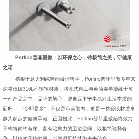
Porfirio普菲里傲：以环保之心，铸极简之美，守健康
之诺
植根于意大利纯粹的设计哲学，Porfirio普菲里傲多年来
深耕低碳316L不锈钢材质，将意式精工与至简美学凝练于每
一件产品之中。品牌的初心，源自亚平宁半岛对生活本质的
回归——“少即是多”，不仅是审美取向，更是一整套以材质卓
越为起点的健康承诺。正因如此，Porfirio普菲里傲始终致力
于构筑简约有序、富有治愈力的卫浴空间，以极简诠释奢
华，以技术守护健康，以资源可持续为未来使命。