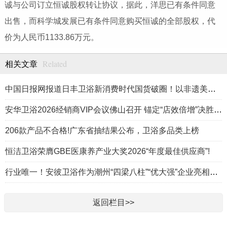
诚与公司订立恒诚股权转让协议，据此，洋思已有条件同意
出售，而科学城发展已有条件同意购买恒诚的全部股权，代
价为人民币1133.86万元。
Related
相关文章
中国日报网报道日丰卫浴新消费时代国货破圈！以非遗美学重构居家生活方式
安华卫浴2026经销商VIP会议佛山召开 锚定“店效倍增”决胜高端卫浴新赛道
206款产品不合格!广东省抽结果公布，卫浴多品类上榜
恒洁卫浴荣膺GBE医康养产业大奖2026“年度最佳供应商”!
行业唯一！安彼卫浴作为潮州“四梁八柱”“优大强”企业亮相《飞越广东·产业脊梁》
返回栏目>>