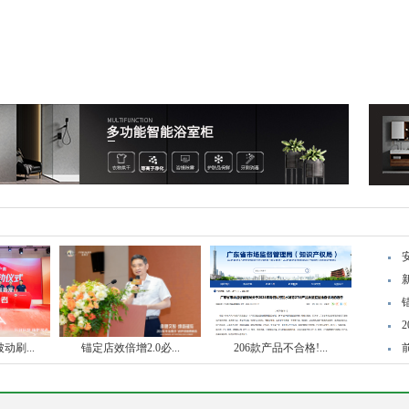
动刷...
锚定店效倍增2.0必...
206款产品不合格!...