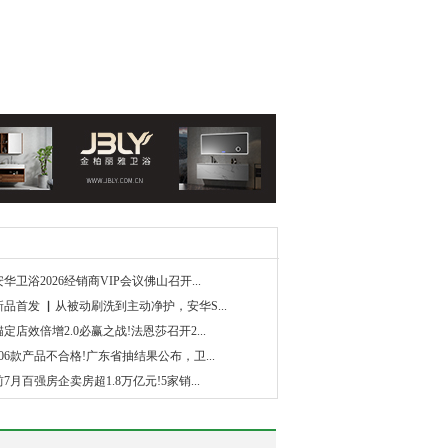
安华卫浴2026经销商VIP会议佛山召开...
新品首发 ▏从被动刷洗到主动净护，安华S...
锚定店效倍增2.0必赢之战!法恩莎召开2...
206款产品不合格!广东省抽结果公布，卫...
前7月百强房企卖房超1.8万亿元!5家销...