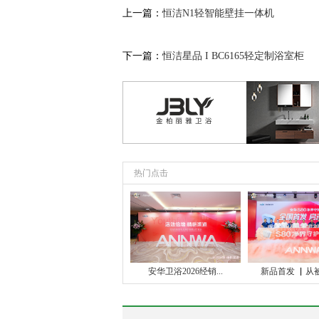
上一篇：
恒洁N1轻智能壁挂一体机
下一篇：
恒洁星品 I BC6165轻定制浴室柜
热门点击
安华卫浴2026经销...
新品首发 ▏从被