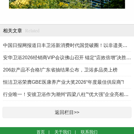
Related
相关文章
中国日报网报道日丰卫浴新消费时代国货破圈！以非遗美学重构居家生活方式
安华卫浴2026经销商VIP会议佛山召开 锚定“店效倍增”决胜高端卫浴新赛道
206款产品不合格!广东省抽结果公布，卫浴多品类上榜
恒洁卫浴荣膺GBE医康养产业大奖2026“年度最佳供应商”!
行业唯一！安彼卫浴作为潮州“四梁八柱”“优大强”企业亮相《飞越广东·产业脊梁》
返回栏目>>
首页
|
关于我们
|
联系我们