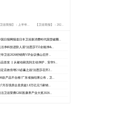
卫浴简报】：上半年...
【卫浴简报】：202...
中国日报网报道日丰卫浴新消费时代国货破圈...
以洁净科技进阶人居!法恩莎T55全能净&...
安华卫浴2026经销商VIP会议佛山召开...
新品首发 ▏从被动刷洗到主动净护，安华S...
锚定店效倍增2.0必赢之战!法恩莎召开2...
206款产品不合格!广东省抽结果公布，卫...
前7月百强房企卖房超1.8万亿元!5家销...
恒洁卫浴荣膺GBE医康养产业大奖2026...