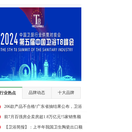
品牌动态
十大品牌
行业热点
206款产品不合格!广东省抽结果公布，卫浴
多品类上榜
前7月百强房企卖房超1.8万亿元!5家销售额
超千亿元
【卫浴简报】：上半年我国卫生陶瓷出口额