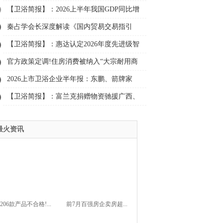
大幅下降3成、悍高、大白......
【卫浴简报】：2026上半年我国GDP同比增
长4.7%！安华、埃飞灵...
秦占学会长深度解读《国内贸易交易指引
（试行）》
【卫浴简报】：惠达认定2026年度先进级智
能工厂、鹰卫浴、日丰……
官方政策定调!住房消费被纳入“大宗耐用商
品”首位
2026上市卫浴企业半年报：东鹏、箭牌家
居、惠达、帝欧……
【卫浴简报】：富兰克捐赠物资驰援广西、
松霖科技上半年净利预增50%至98%、玫瑰
最火资讯
岛、COSO、科勒、松下......
206款产品不合格!...
前7月百强房企卖房超...