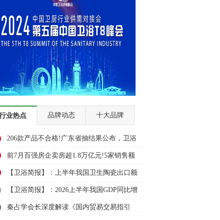
品牌动态
十大品牌
行业热点
206款产品不合格!广东省抽结果公布，卫浴
多品类上榜
前7月百强房企卖房超1.8万亿元!5家销售额
超千亿元
【卫浴简报】：上半年我国卫生陶瓷出口额
大幅下降3成、悍高、大白......
【卫浴简报】：2026上半年我国GDP同比增
长4.7%！安华、埃飞灵...
秦占学会长深度解读《国内贸易交易指引