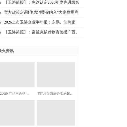
（试行）》
【卫浴简报】：惠达认定2026年度先进级智
能工厂、鹰卫浴、日丰……
官方政策定调!住房消费被纳入“大宗耐用商
品”首位
2026上市卫浴企业半年报：东鹏、箭牌家
居、惠达、帝欧……
【卫浴简报】：富兰克捐赠物资驰援广西、
松霖科技上半年净利预增50%至98%、玫瑰
最火资讯
岛、COSO、科勒、松下......
206款产品不合格!...
前7月百强房企卖房超...