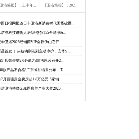
卫浴简报】：上半年...
【卫浴简报】：202...
中国日报网报道日丰卫浴新消费时代国货破圈...
以洁净科技进阶人居!法恩莎T55全能净&...
安华卫浴2026经销商VIP会议佛山召开...
新品首发 ▏从被动刷洗到主动净护，安华S...
锚定店效倍增2.0必赢之战!法恩莎召开2...
206款产品不合格!广东省抽结果公布，卫...
前7月百强房企卖房超1.8万亿元!5家销...
恒洁卫浴荣膺GBE医康养产业大奖2026...